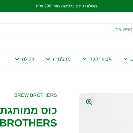
משלוח חינם ברכישה מעל 299 ש"ח
אביזרי קפה
מרצ'נדייז
קהילה
BREW BROTHERS
BROTHERS