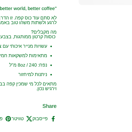
"better world, better coffee" - בכל לגימה.
לא סתם עוד כוס קפה. זו הדר
לרגע ולשתות משהו טוב באמת, 
מה מקבלים?
כוסות קרטון ממותגות, בצבע 
עשויות מנייר איכותי עם צי
מתאימות למשקאות חמים (
נפח: 8oz / 240 מ"ל
ניתנות למיחזור
מתאים לכל מי שמכין קפה בבי
וירגיש נכון.
Share
פייסבוק
טוויטר
פי