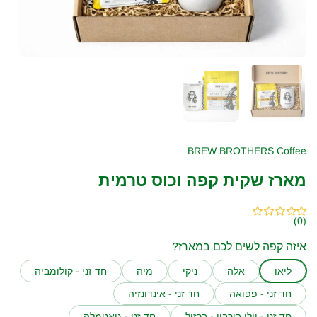
הצג שקופית 1
הצג שקופית 2
BREW BROTHERS Coffee
מארז שקית קפה וכוס טרמית
(0)
איזה קפה לשים לכם במארז?
ליאו
אלה
ניקי
מיה
חד זני - קולומביה
חד זני - פפואה
חד זני - אינדונזיה
חד זני - יילו בורבון - ברזיל
חד זני - גואטמלה