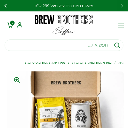
דלגו לתוכן
דם
הבא
משלוח חינם ברכישה מעל 299 ש"ח
פתח עגלת קניות
0
פתח תפריט
בית
/
מארזי קפה ומתנות יומיומיות
/
מארז שקית קפה וכוס טרמית